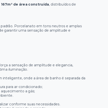
167m² de área construída
, distribuídos de
padrão. Porcelanato em tons neutros e amplas
 de garantir uma sensação de amplitude e
eforça a sensação de amplitude e elegancia,
tima iluminação.
 inteligente, onde a área de banho é separada da
ura para ar-condicionado;
e aquecimento a gás;
mbiente.
nalizar conforme suas necessidades.