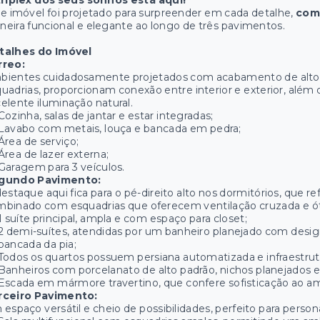
tríplex dos seus sonhos está aqui!
e imóvel foi projetado para surpreender em cada detalhe,
com 
eira funcional e elegante ao longo de três pavimentos.
talhes do Imóvel
rreo:
bientes cuidadosamente projetados com acabamento de alto 
uadrias, proporcionam conexão entre interior e exterior, além
elente iluminação natural.
Cozinha, salas de jantar e estar integradas;
Lavabo com metais, louça e bancada em pedra;
Área de serviço;
Área de lazer externa;
Garagem para 3 veículos.
gundo Pavimento:
estaque aqui fica para o pé-direito alto nos dormitórios, que r
binado com esquadrias que oferecem ventilação cruzada e ó
1 suíte principal, ampla e com espaço para closet;
2 demi-suítes, atendidas por um banheiro planejado com design
bancada da pia;
Todos os quartos possuem persiana automatizada e infraestrut
Banheiros com porcelanato de alto padrão, nichos planejados 
Escada em mármore travertino, que confere sofisticação ao a
rceiro Pavimento:
espaço versátil e cheio de possibilidades, perfeito para perso