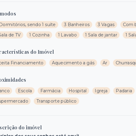
modos
Dormitórios, sendo 1 suíte
3 Banheiros
3 Vagas
Com b
Sala de TV
1 Cozinha
1 Lavabo
1 Sala de jantar
1 Sal
racterísticas do Imóvel
ceita Financiamento
Aquecimento a gás
Ar
Churrasq
oximidades
anco
Escola
Farmácia
Hospital
Igreja
Padaria
upermercado
Transporte público
scrição do imóvel