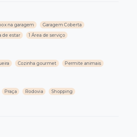
ox na garagem
Garagem Coberta
a de estar
1 Área de serviço
ueira
Cozinha gourmet
Permite animais
Praça
Rodovia
Shopping