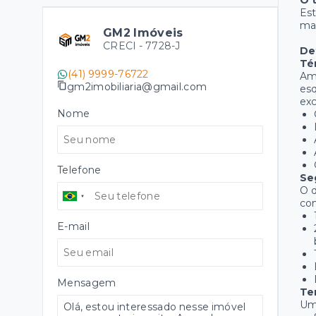
O 
Est
man
GM2 Imóveis
CRECI -
7728-J
De
Té
(41) 9999-76722
Am
gm2imobiliaria@gmail.com
esq
exc
Nome
Telefone
Se
O d
com
E-mail
Mensagem
Te
Um 