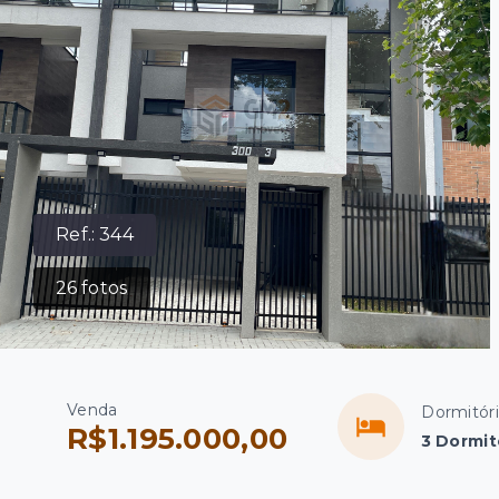
Ref.:
344
26
fotos
Venda
Dormitór
R$1.195.000,00
3 Dormit