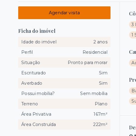
Agendar visita
Cô
3 
Ficha do imóvel
1 
Idade do imóvel
2 anos
Ca
Perfil
Residencial
Situação
Pronto para morar
A
Escriturado
Sim
Pr
Averbado
Sim
B
Possui mobília?
Sem mobília
S
Terreno
Plano
Área Privativa
167m²
Área Construída
222m²
De