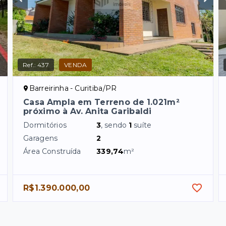
Ref.:
437
VENDA
Barreirinha - Curitiba/PR
Casa Ampla em Terreno de 1.021m²
próximo à Av. Anita Garibaldi
Dormitórios
3
, sendo
1
suíte
Garagens
2
Área Construída
339,74
m²
R$1.390.000,00