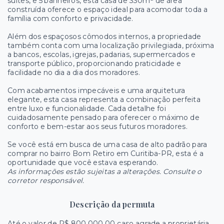
suítes, e 5 banheiros, esta casa de 330m² de área
construída oferece o espaço ideal para acomodar toda a
família com conforto e privacidade.
Além dos espaçosos cômodos internos, a propriedade
também conta com uma localização privilegiada, próxima
a bancos, escolas, igrejas, padarias, supermercados e
transporte público, proporcionando praticidade e
facilidade no dia a dia dos moradores.
Com acabamentos impecáveis e uma arquitetura
elegante, esta casa representa a combinação perfeita
entre luxo e funcionalidade. Cada detalhe foi
cuidadosamente pensado para oferecer o máximo de
conforto e bem-estar aos seus futuros moradores.
Se você está em busca de uma casa de alto padrão para
comprar no bairro Bom Retiro em Curitiba-PR, esta é a
oportunidade que você estava esperando.
As informações estão sujeitas a alterações. Consulte o
corretor responsável.
Descrição da permuta
Até o valor de R$ 800.000,00 caso agrade a proprietária